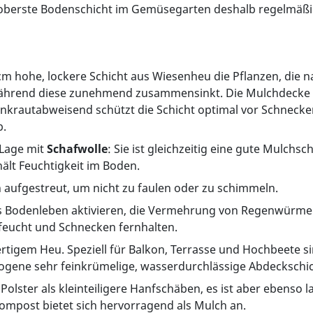
 oberste Bodenschicht im Gemüsegarten deshalb regelmäß
cm hohe, lockere Schicht aus Wiesenheu die Pflanzen, die 
während diese zunehmend zusammensinkt. Die Mulchdecke s
rautabweisend schützt die Schicht optimal vor Schnecken, 
b.
 Lage mit
Schafwolle
: Sie ist gleichzeitig eine gute Mulch
hält Feuchtigkeit im Boden.
 aufgestreut, um nicht zu faulen oder zu schimmeln.
das Bodenleben aktivieren, die Vermehrung von Regenwür
feucht und Schnecken fernhalten.
tigem Heu. Speziell für Balkon, Terrasse und Hochbeete si
ogene sehr feinkrümelige, wasserdurchlässige Abdeckschic
 Polster als kleinteiligere Hanfschäben, es ist aber ebens
ompost bietet sich hervorragend als Mulch an.