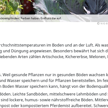
ksempfinden: Farben haben Einfluss darauf.
NiG-B
chschnittstemperaturen im Boden und an der Luft. Als was
 und Düngung angewiesen. Besonders bewährt hat sich d
ebenden Arten zählen Artischocke, Kichererbse, Melonen, 
. Weil gesunde Pflanzen nur in gesunden Böden wachsen kö
 und Wasser speichern und für Pflanzen bereitstellen. Im f
in Boden Wasser speichern kann, hängt von der Bodenquali
die Böden. Leichte Sandböden, mittelschwere Lehmböden 
e sind lockere, humus- sowie nährstoffreiche Böden. Mitt
mpost oder kompostiertem Pferdemist aufbereitet. Schwere