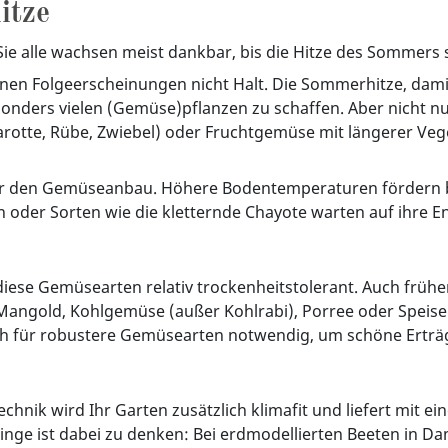
itze
Sie alle wachsen meist dankbar, bis die Hitze des Sommers s
nen Folgeerscheinungen nicht Halt. Die Sommerhitze, dam
ders vielen (Gemüse)pflanzen zu schaffen. Aber nicht n
otte, Rübe, Zwiebel) oder Fruchtgemüse mit längerer Veget
 für den Gemüseanbau. Höhere Bodentemperaturen fördern 
oder Sorten wie die kletternde Chayote warten auf ihre E
diese Gemüsearten relativ trockenheitstolerant. Auch früh
 Mangold, Kohlgemüse (außer Kohlrabi), Porree oder Speise
h für robustere Gemüsearten notwendig, um schöne Erträg
nik wird Ihr Garten zusätzlich klimafit und liefert mit 
 Dinge ist dabei zu denken: Bei erdmodellierten Beeten in