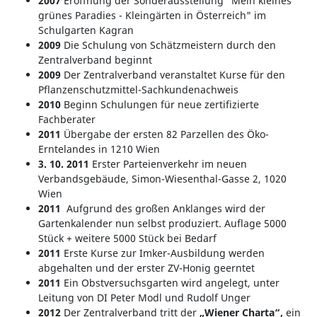
2007
Eröffnung der Sonderausstellung "Mein kleines
grünes Paradies - Kleingärten in Österreich" im
Schulgarten Kagran
2009
Die Schulung von Schätzmeistern durch den
Zentralverband beginnt
2009
Der Zentralverband veranstaltet Kurse für den
Pflanzenschutzmittel-Sachkundenachweis
2010
Beginn Schulungen für neue zertifizierte
Fachberater
2011
Übergabe der ersten 82 Parzellen des Öko-
Erntelandes in 1210 Wien
3. 10. 2011
Erster Parteienverkehr im neuen
Verbandsgebäude, Simon-Wiesenthal-Gasse 2, 1020
Wien
2011
Aufgrund des großen Anklanges wird der
Gartenkalender nun selbst produziert. Auflage 5000
Stück + weitere 5000 Stück bei Bedarf
2011
Erste Kurse zur Imker-Ausbildung werden
abgehalten und der erster ZV-Honig geerntet
2011
Ein Obstversuchsgarten wird angelegt, unter
Leitung von DI Peter Modl und Rudolf Unger
2012
Der Zentralverband tritt der
„Wiener Charta
“,
ein