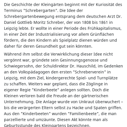
Die Geschichte der Kleingärten beginnt mit der Kuriosität des
Terminus "Schrebergarten". Die Idee der
Schrebergartenbewegung entsprang dem deutschen Arzt Dr.
Daniel Gottlieb Moritz Schreber, der von 1808 bis 1861 in
Leipzig lebte. Er wollte in einer Periode des Frühkapitalismus,
in einer Zeit der Industrialisierung vor allem Grünflächen
fördern, die den Kindern als Spielplatz dienen würden und
daher für deren Gesundheit gut sein könnten.
Während ihm selbst die Verwirklichung dieser Idee nicht
vergönnt war, gründete sein Gesinnungsgenosse und
Schwiegersohn, der Schuldirektor Dr. Hauschild, im Gedenken
an den Volkspädagogen den ersten "Schreberverein" in
Leipzig, mit dem Ziel, kindergerechte Spiel- und Turnplätze
zu schaffen. Weiters war geplant, dass die Zöglinge in
eigener Regie "Kinderbeete" anlegen sollten. Doch die
Kleinen verloren bald die Freude an der gärtnerischen
Unternehmung. Die Anlage wurde von Unkraut überwuchert –
bis die verärgerten Eltern selbst zu Hacke und Spaten griffen.
Aus den "Kinderbeeten" wurden "Familienbeete", die man
parzellierte und umzäunte. Diesen Akt könnte man als
Geburtsstunde des Kleingartens bezeichnen.