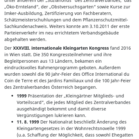
unter anderem der „Sozialfonds“ des Zentralverbandes, das
„Öko-Ernteland“, der „Obstversuchsgarten“ sowie Kurse zur
Imker-Ausbildung, Zertifizierung von Fachberatern,
Schätzmeisterschuhlungen und dem Pflanzenschutzmittel-
Sachkundenachweis. Weiters konnte am 3.10.2011 der erste
Parteienverkehr im neu errichtetem Verbandsgebäude
abgehalten werden.
Der
XXXVIII. internationale Kleingarten Kongress
fand 2016
in Wien statt. Die 350 Kongressteilnehmer und ihre
Begleitpersonen aus 13 Ländern, bekamen ein
eindrucksvolles Rahmenprogramm geboten. Außerdem
wurden sowohl die 90 Jahr-Feier des Office International du
Coin de Terre et des Jardins Familiaux und die 100 Jahr-Feier
des Zentralverbandes Österreich begangen.
1999
Präsentation der „Kleingärtner Mitglieds- und
Vorteilscard“, die jedes Mitglied des Zentralverbandes
ausgehändigt bekommt und damit diverse
Vergünstigungen lukrieren kann.
11. 8. 1999
Der Nationalrat beschließt Änderung des
Kleingartengesetzes in der Wohnrechtsnovelle 1999
(u.a. Schaffung der Möglichkeit, dass sowohl Ehegatten