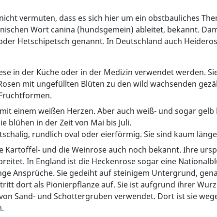
 nicht vermuten, dass es sich hier um ein obstbauliches Th
schen Wort canina (hundsgemein) ableitet, bekannt. Damit i
n oder Hetschipetsch genannt. In Deutschland auch Heidero
ese in der Küche oder in der Medizin verwendet werden. S
sen mit ungefüllten Blüten zu den wild wachsenden gezählt
 Fruchtformen.
t mit einem weißen Herzen. Aber auch weiß- und sogar gelb b
e blühen in der Zeit von Mai bis Juli.
ttschalig, rundlich oval oder eierförmig. Sie sind kaum länge
ie Kartoffel- und die Weinrose auch noch bekannt. Ihre urs
rbreitet. In England ist die Heckenrose sogar eine Nationa
nge Ansprüche. Sie gedeiht auf steinigem Untergrund, gena
itt dort als Pionierpflanze auf. Sie ist aufgrund ihrer Wu
von Sand- und Schottergruben verwendet. Dort ist sie w
m.