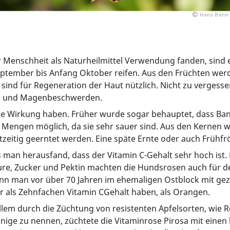
Hans Benn 
r Menschheit als Naturheilmittel Verwendung fanden, sind e
eptember bis Anfang Oktober reifen. Aus den Früchten we
sind für Regeneration der Haut nützlich. Nicht zu vergess
en und Magenbeschwerden.
ine Wirkung haben. Früher wurde sogar behauptet, dass 
en Mengen möglich, da sie sehr sauer sind. Aus den Kernen 
htzeitig geerntet werden. Eine späte Ernte oder auch Frühfr
 als man herausfand, dass der Vitamin C-Gehalt sehr hoch is
ure, Zucker und Pektin machten die Hundsrosen auch für de
ann man vor über 70 Jahren im ehemaligen Ostblock mit gez
r als Zehnfachen Vitamin CGehalt haben, als Orangen.
 allem durch die Züchtung von resistenten Apfelsorten, wie R
 einige zu nennen, züchtete die Vitaminrose Pirosa mit einen 