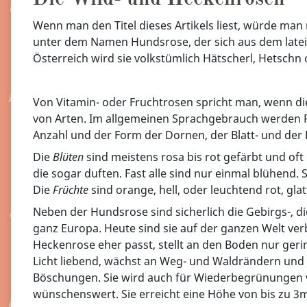
Wenn man den Titel dieses Artikels liest, würde man
unter dem Namen Hundsrose, der sich aus dem lateini
Österreich wird sie volkstümlich Hätscherl, Hetsch
Von Vitamin- oder Fruchtrosen spricht man, wenn di
von Arten. Im allgemeinen Sprachgebrauch werden Ro
Anzahl und der Form der Dornen, der Blatt- und der
Die
Blüten
sind meistens rosa bis rot gefärbt und of
die sogar duften. Fast alle sind nur einmal blühend. Si
Die
Früchte
sind orange, hell, oder leuchtend rot, gla
Neben der Hundsrose sind sicherlich die Gebirgs-, d
ganz Europa. Heute sind sie auf der ganzen Welt ve
Heckenrose eher passt, stellt an den Boden nur geri
Licht liebend, wächst an Weg- und Waldrändern und tr
Böschungen. Sie wird auch für Wiederbegrünungen 
wünschenswert. Sie erreicht eine Höhe von bis zu 3