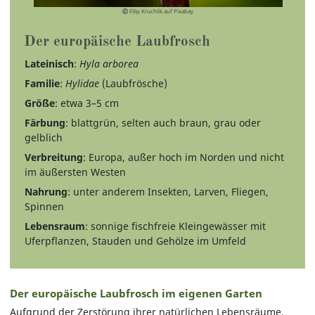
Filip Kruchlik auf Pixabay
Der europäische Laubfrosch
Lateinisch
:
Hyla arborea
Familie
:
Hylidae
(Laubfrösche)
Größe
: etwa 3–5 cm
Färbung
: blattgrün, selten auch braun, grau oder
gelblich
Verbreitung
: Europa, außer hoch im Norden und nicht
im äußersten Westen
Nahrung
: unter anderem Insekten, Larven, Fliegen,
Spinnen
Lebensraum
: sonnige fischfreie Kleingewässer mit
Uferpflanzen, Stauden und Gehölze im Umfeld
Der europäische Laubfrosch im eigenen Garten
Aufgrund der Zerstörung ihrer natürlichen Lebensräume,