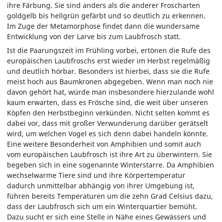
ihre Färbung. Sie sind anders als die anderer Froscharten
goldgelb bis hellgrün gefärbt und so deutlich zu erkennen.
Im Zuge der Metamorphose findet dann die wundersame
Entwicklung von der Larve bis zum Laubfrosch statt.
Ist die Paarungszeit im Frühling vorbei, ertönen die Rufe des
europäischen Laubfroschs erst wieder im Herbst regelmäßig
und deutlich hörbar. Besonders ist hierbei, dass sie die Rufe
meist hoch aus Baumkronen abgegeben. Wenn man noch nie
davon gehört hat, würde man insbesondere hierzulande wohl
kaum erwarten, dass es Frösche sind, die weit über unseren
Köpfen den Herbstbeginn verkünden. Nicht selten kommt es
dabei vor, dass mit großer Verwunderung darüber gerätselt
wird, um welchen Vogel es sich denn dabei handeln könnte.
Eine weitere Besonderheit von Amphibien und somit auch
vom europäischen Laubfrosch ist ihre Art zu überwintern. Sie
begeben sich in eine sogenannte Winterstarre. Da Amphibien
wechselwarme Tiere sind und ihre Körpertemperatur
dadurch unmittelbar abhängig von ihrer Umgebung ist,
führen bereits Temperaturen um die zehn Grad Celsius dazu,
dass der Laubfrosch sich um ein Winterquartier bemüht.
Dazu sucht er sich eine Stelle in Nähe eines Gewässers und