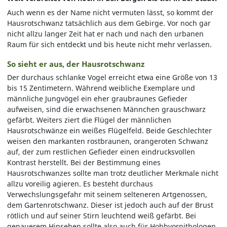
Auch wenn es der Name nicht vermuten lässt, so kommt der
Hausrotschwanz tatsächlich aus dem Gebirge. Vor noch gar
nicht allzu langer Zeit hat er nach und nach den urbanen
Raum für sich entdeckt und bis heute nicht mehr verlassen.
So sieht er aus, der Hausrotschwanz
Der durchaus schlanke Vogel erreicht etwa eine Größe von 13
bis 15 Zentimetern. Während weibliche Exemplare und
männliche Jungvögel ein eher graubraunes Gefieder
aufweisen, sind die erwachsenen Männchen grauschwarz
gefärbt. Weiters ziert die Flügel der männlichen
Hausrotschwänze ein weißes Flügelfeld. Beide Geschlechter
weisen den markanten rostbraunen, orangeroten Schwanz
auf, der zum restlichen Gefieder einen eindrucksvollen
Kontrast herstellt. Bei der Bestimmung eines
Hausrotschwanzes sollte man trotz deutlicher Merkmale nicht
allzu voreilig agieren. Es besteht durchaus
Verwechslungsgefahr mit seinem selteneren Artgenossen,
dem Gartenrotschwanz. Dieser ist jedoch auch auf der Brust
rötlich und auf seiner Stirn leuchtend weiß gefärbt. Bei
genauerem Hinsehen sollte also auch für Hobbyornithologen