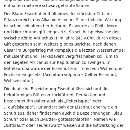
enthalten mehrere schwarzgefärbte Samen.
Der Blaue Eisenhut enthält eines der stärksten Gifte im
Pflanzenreich, das Alkaloid Aconitin. Seine tödliche Wirkung
ist schon seit alters her bekannt. Es wurde als Pfeil-, Mord-
und Hinrichtungsgift eingesetzt. So soll beispielsweise der
syrische König Antiochus II im Jahre 246 v.Chr. durch dieses
Gift gestorben sein. Weiters gibt es Berichte, nach denen
Cäsar im Bürgerkrieg mit Pompejus die letzten Wassertümpel
mit Eisenhut und Tierkadavern vergiftet haben soll, um so
den Legaten Africanus zur Kapitulation zu zwingen. In
Mitteleuropa wurde der Eisenhut zum Töten von Wölfen und
Füchsen eingesetzt (Aconitum vulparia = Gelber Eisenhut,
Wolfseisenhut).
Die deutsche Bezeichnung Eisenhut lässt sich auf die
helmförmigen Blüten zurückführen. Der Volksmund
bezeichnet ihn daher auch als „Reiterkappe“ oder
„Teufelskappe“. Für andere sah der Eisenhut eher wie ein
Schuh aus, daher findet man auch die Bezeichnungen „Blau
Schuh“ oder auch „Mutter- gottesschlapfen“. Namen wie
„Giftkraut“ oder Teufelswurz“ weisen auf die Giftwirkung der