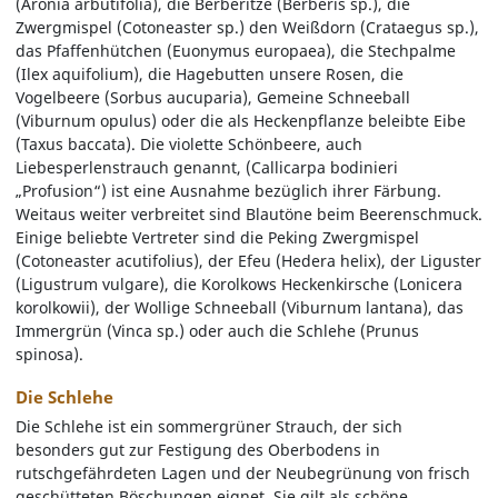
(Aronia arbutifolia), die Berberitze (Berberis sp.), die
Zwergmispel (Cotoneaster sp.) den Weißdorn (Crataegus sp.),
das Pfaffenhütchen (Euonymus europaea), die Stechpalme
(Ilex aquifolium), die Hagebutten unsere Rosen, die
Vogelbeere (Sorbus aucuparia), Gemeine Schneeball
(Viburnum opulus) oder die als Heckenpflanze beleibte Eibe
(Taxus baccata). Die violette Schönbeere, auch
Liebesperlenstrauch genannt, (Callicarpa bodinieri
„Profusion“) ist eine Ausnahme bezüglich ihrer Färbung.
Weitaus weiter verbreitet sind Blautöne beim Beerenschmuck.
Einige beliebte Vertreter sind die Peking Zwergmispel
(Cotoneaster acutifolius), der Efeu (Hedera helix), der Liguster
(Ligustrum vulgare), die Korolkows Heckenkirsche (Lonicera
korolkowii), der Wollige Schneeball (Viburnum lantana), das
Immergrün (Vinca sp.) oder auch die Schlehe (Prunus
spinosa).
Die Schlehe
Die Schlehe ist ein sommergrüner Strauch, der sich
besonders gut zur Festigung des Oberbodens in
rutschgefährdeten Lagen und der Neubegrünung von frisch
geschütteten Böschungen eignet. Sie gilt als schöne