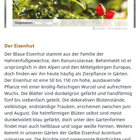
Hagebutten
schankz - stock.adobe.com
Der Eisenhut
Der Blaue Eisenhut stammt aus der Familie der
Hahnenfußgewächse, den Ranunculaceae. Beheimatet ist er
ursprünglich in den Alpen und den Mittelgebirgen Europas,
doch finden wir ihn heute häufig als Zierpflanze in Gärten.
Der Eisenhut ist eine 50 bis 150 cm hohe, ausdauernde
Pflanze mit einer knollig-fleischigen Wurzel und aufrechtem
Wuchs. Die Blätter sind dunkelgrün gefärbt und handförmig
fünf bis siebenfach geteilt. Die dekorativen Blütenstände,
vielblütige, endständige Trauben, erscheinen zwischen Juni
und August. Die helmförmigen Blüten selbst sind meist
dunkelvoilett-blau gefärbt, doch unter den Gartenformen
findet man auch hellblaue und sogar weiße Formen. Weiters
kommt in unseren Gärten der Gelbe Eisenhut Aconitum
vulpariae vor. Die Früchte sind sogenannte Balgfrüchte und