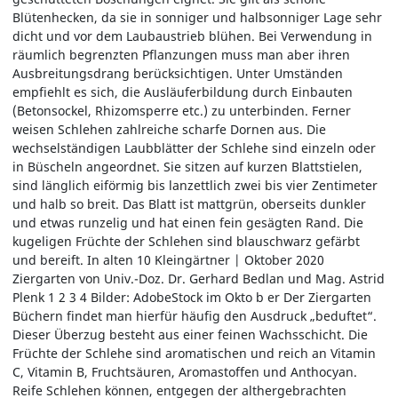
Blütenhecken, da sie in sonniger und halbsonniger Lage sehr
dicht und vor dem Laubaustrieb blühen. Bei Verwendung in
räumlich begrenzten Pflanzungen muss man aber ihren
Ausbreitungsdrang berücksichtigen. Unter Umständen
empfiehlt es sich, die Ausläuferbildung durch Einbauten
(Betonsockel, Rhizomsperre etc.) zu unterbinden. Ferner
weisen Schlehen zahlreiche scharfe Dornen aus. Die
wechselständigen Laubblätter der Schlehe sind einzeln oder
in Büscheln angeordnet. Sie sitzen auf kurzen Blattstielen,
sind länglich eiförmig bis lanzettlich zwei bis vier Zentimeter
und halb so breit. Das Blatt ist mattgrün, oberseits dunkler
und etwas runzelig und hat einen fein gesägten Rand. Die
kugeligen Früchte der Schlehen sind blauschwarz gefärbt
und bereift. In alten 10 Kleingärtner | Oktober 2020
Ziergarten von Univ.-Doz. Dr. Gerhard Bedlan und Mag. Astrid
Plenk 1 2 3 4 Bilder: AdobeStock im Okto b er Der Ziergarten
Büchern findet man hierfür häufig den Ausdruck „beduftet“.
Dieser Überzug besteht aus einer feinen Wachsschicht. Die
Früchte der Schlehe sind aromatischen und reich an Vitamin
C, Vitamin B, Fruchtsäuren, Aromastoffen und Anthocyan.
Reife Schlehen können, entgegen der althergebrachten