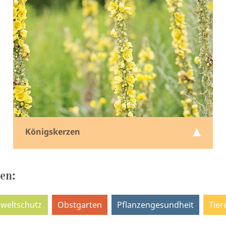
Königskerzen
en:
weltschutz
Obstgarten
Pflanzengesundheit
Tier