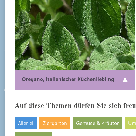
Oregano, italienischer Küchenliebling
Auf diese Themen dürfen Sie sich freu
Allerlei
Ziergarten
Gemüse & Kräuter
Um