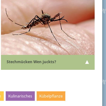
Stechmücken Wen juckts?
e
Kulinarisches
Kübelpflanze