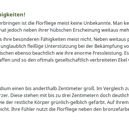
higkeiten!
verbringen ist die Florfliege meist keine Unbekannte. Man k
e hat jedoch neben ihrer hübschen Erscheinung weitaus mehr
 es ihre besonderen Fähigkeiten meist nicht. Neben weitau
ne unglaublich fleißige Unterstützung bei der Bekämpfung vo
ischen ebenso beachtlich wie ihre enorme Fressleistung. Es
fen und so den oftmals gesellschaftlich verbreiteten Ekel 
adium einen bis anderthalb Zentimeter groß. Im Vergleich
zer. Diese stehen mit bis zu drei Zentimetern doch deutlich
der restliche Körper grünlich-gelblich gefärbt. Auf ihrem K
eicht. Ihre Fühler nutzt die Florfliege neben den bronzef