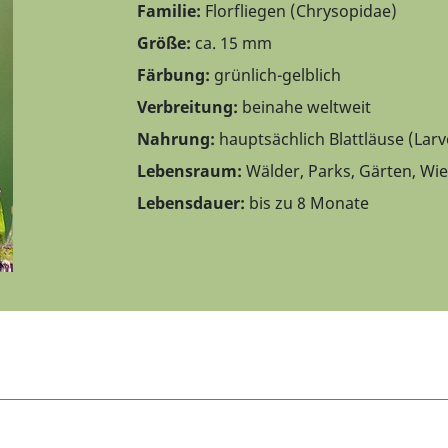
Familie:
Florfliegen (Chrysopidae)
Größe:
ca. 15 mm
Färbung:
grünlich-gelblich
Verbreitung:
beinahe weltweit
Nahrung:
hauptsächlich Blattläuse (Larve
Lebensraum:
Wälder, Parks, Gärten, Wi
Lebensdauer:
bis zu 8 Monate