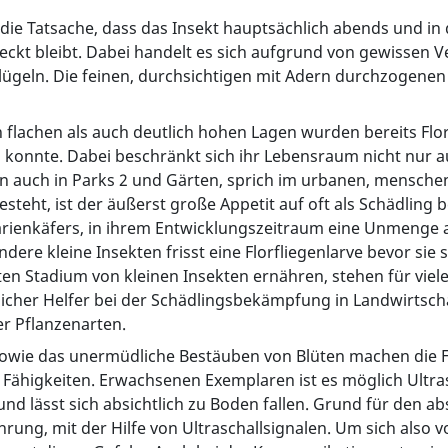
e Tatsache, dass das Insekt hauptsächlich abends und in de
eckt bleibt. Dabei handelt es sich aufgrund von gewissen 
lügeln. Die feinen, durchsichtigen mit Adern durchzogenen F
n flachen als auch deutlich hohen Lagen wurden bereits Flo
n konnte. Dabei beschränkt sich ihr Lebensraum nicht nur au
en auch in Parks 2 und Gärten, sprich im urbanen, mensc
esteht, ist der äußerst große Appetit auf oft als Schädlin
 Marienkäfers, in ihrem Entwicklungszeitraum eine Unmenge a
re kleine Insekten frisst eine Florfliegenlarve bevor sie s
en Stadium von kleinen Insekten ernähren, stehen für vie
tlicher Helfer bei der Schädlingsbekämpfung in Landwirtsch
r Pflanzenarten.
 sowie das unermüdliche Bestäuben von Blüten machen die F
he Fähigkeiten. Erwachsenen Exemplaren ist es möglich Ultr
 und lässt sich absichtlich zu Boden fallen. Grund für den a
ahrung, mit der Hilfe von Ultraschallsignalen. Um sich als