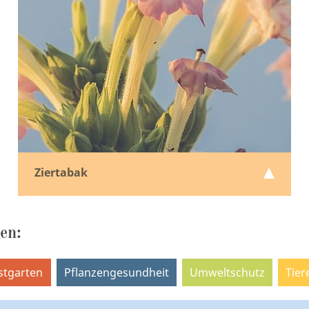
Ziertabak
en:
stgarten
Pflanzengesundheit
Umweltschutz
Tier