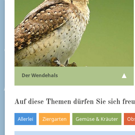
Der Wendehals
Auf diese Themen dürfen Sie sich freu
Allerlei
Ziergarten
Gemüse & Kräuter
Ob