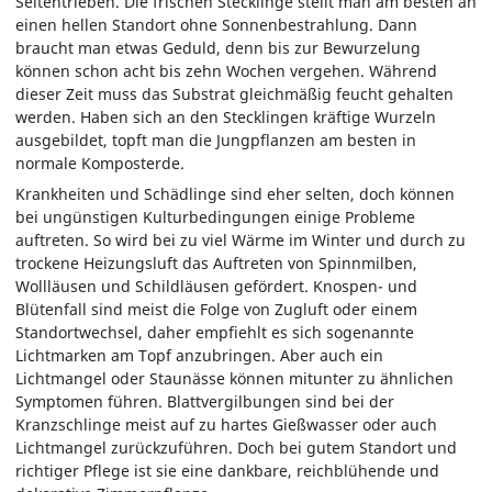
Seitentrieben. Die frischen Stecklinge stellt man am besten an
einen hellen Standort ohne Sonnenbestrahlung. Dann
braucht man etwas Geduld, denn bis zur Bewurzelung
können schon acht bis zehn Wochen vergehen. Während
dieser Zeit muss das Substrat gleichmäßig feucht gehalten
werden. Haben sich an den Stecklingen kräftige Wurzeln
ausgebildet, topft man die Jungpflanzen am besten in
normale Komposterde.
Krankheiten und Schädlinge sind eher selten, doch können
bei ungünstigen Kulturbedingungen einige Probleme
auftreten. So wird bei zu viel Wärme im Winter und durch zu
trockene Heizungsluft das Auftreten von Spinnmilben,
Wollläusen und Schildläusen gefördert. Knospen- und
Blütenfall sind meist die Folge von Zugluft oder einem
Standortwechsel, daher empfiehlt es sich sogenannte
Lichtmarken am Topf anzubringen. Aber auch ein
Lichtmangel oder Staunässe können mitunter zu ähnlichen
Symptomen führen. Blattvergilbungen sind bei der
Kranzschlinge meist auf zu hartes Gießwasser oder auch
Lichtmangel zurückzuführen. Doch bei gutem Standort und
richtiger Pflege ist sie eine dankbare, reichblühende und