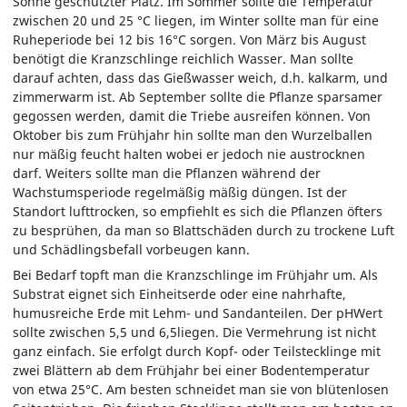
Sonne geschützter Platz. Im Sommer sollte die Temperatur
zwischen 20 und 25 °C liegen, im Winter sollte man für eine
Ruheperiode bei 12 bis 16°C sorgen. Von März bis August
benötigt die Kranzschlinge reichlich Wasser. Man sollte
darauf achten, dass das Gießwasser weich, d.h. kalkarm, und
zimmerwarm ist. Ab September sollte die Pflanze sparsamer
gegossen werden, damit die Triebe ausreifen können. Von
Oktober bis zum Frühjahr hin sollte man den Wurzelballen
nur mäßig feucht halten wobei er jedoch nie austrocknen
darf. Weiters sollte man die Pflanzen während der
Wachstumsperiode regelmäßig mäßig düngen. Ist der
Standort lufttrocken, so empfiehlt es sich die Pflanzen öfters
zu besprühen, da man so Blattschäden durch zu trockene Luft
und Schädlingsbefall vorbeugen kann.
Bei Bedarf topft man die Kranzschlinge im Frühjahr um. Als
Substrat eignet sich Einheitserde oder eine nahrhafte,
humusreiche Erde mit Lehm- und Sandanteilen. Der pHWert
sollte zwischen 5,5 und 6,5liegen. Die Vermehrung ist nicht
ganz einfach. Sie erfolgt durch Kopf- oder Teilstecklinge mit
zwei Blättern ab dem Frühjahr bei einer Bodentemperatur
von etwa 25°C. Am besten schneidet man sie von blütenlosen