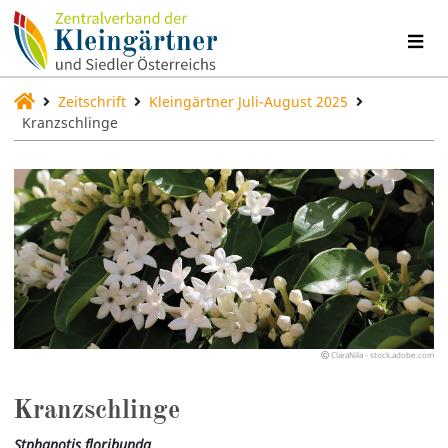
Zeitschrift
Kleingärtner Juli-August 2025
Kranzschlinge
ClaraNila - stock.adobe.com
Kranzschlinge
Stphanotis floribunda