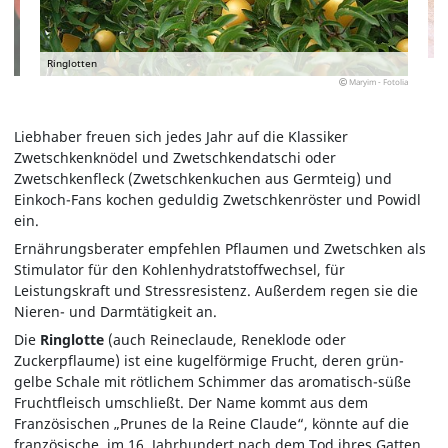
Ringlotten
Maryim - Fotolia
Liebhaber freuen sich jedes Jahr auf die Klassiker
Zwetschkenknödel und Zwetschkendatschi oder
Zwetschkenfleck (Zwetschkenkuchen aus Germteig) und
Einkoch-Fans kochen geduldig Zwetschkenröster und Powidl
ein.
Ernährungsberater empfehlen Pflaumen und Zwetschken als
Stimulator für den Kohlenhydratstoffwechsel, für
Leistungskraft und Stressresistenz. Außerdem regen sie die
Nieren- und Darmtätigkeit an.
Die
Ringlotte
(auch Reineclaude, Reneklode oder
Zuckerpflaume) ist eine kugelförmige Frucht, deren grün-
gelbe Schale mit rötlichem Schimmer das aromatisch-süße
Fruchtfleisch umschließt. Der Name kommt aus dem
Französischen „Prunes de la Reine Claude“, könnte auf die
französische, im 16. Jahrhundert nach dem Tod ihres Gatten