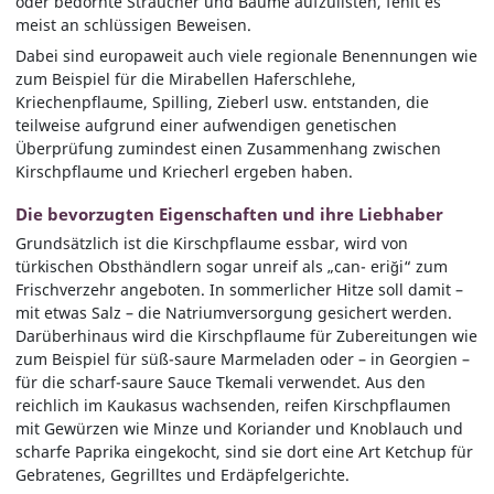
oder bedornte Sträucher und Bäume aufzulisten, fehlt es
meist an schlüssigen Beweisen.
Dabei sind europaweit auch viele regionale Benennungen wie
zum Beispiel für die Mirabellen Haferschlehe,
Kriechenpflaume, Spilling, Zieberl usw. entstanden, die
teilweise aufgrund einer aufwendigen genetischen
Überprüfung zumindest einen Zusammenhang zwischen
Kirschpflaume und Kriecherl ergeben haben.
Die bevorzugten Eigenschaften und ihre Liebhaber
Grundsätzlich ist die Kirschpflaume essbar, wird von
türkischen Obsthändlern sogar unreif als „can- eriği“ zum
Frischverzehr angeboten. In sommerlicher Hitze soll damit –
mit etwas Salz – die Natriumversorgung gesichert werden.
Darüberhinaus wird die Kirschpflaume für Zubereitungen wie
zum Beispiel für süß-saure Marmeladen oder – in Georgien –
für die scharf-saure Sauce Tkemali verwendet. Aus den
reichlich im Kaukasus wachsenden, reifen Kirschpflaumen
mit Gewürzen wie Minze und Koriander und Knoblauch und
scharfe Paprika eingekocht, sind sie dort eine Art Ketchup für
Gebratenes, Gegrilltes und Erdäpfelgerichte.