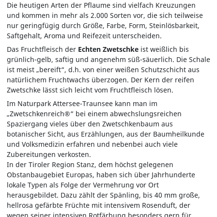
Die heutigen Arten der Pflaume sind vielfach Kreuzungen
und kommen in mehr als 2.000 Sorten vor, die sich teilweise
nur geringfügig durch Größe, Farbe, Form, Steinlösbarkeit,
Saftgehalt, Aroma und Reifezeit unterscheiden.
Das Fruchtfleisch der
Echten Zwetschke
ist weißlich bis
grünlich-gelb, saftig und angenehm süß-säuerlich. Die Schale
ist meist „bereift“, d.h. von einer weißen Schutzschicht aus
natürlichem Fruchtwachs überzogen. Der Kern der reifen
Zwetschke lässt sich leicht vom Fruchtfleisch lösen.
Im Naturpark Attersee-Traunsee kann man im
„Zwetschkenreich®“ bei einem abwechslungsreichen
Spaziergang vieles über den Zwetschkenbaum aus
botanischer Sicht, aus Erzählungen, aus der Baumheilkunde
und Volksmedizin erfahren und nebenbei auch viele
Zubereitungen verkosten.
In der Tiroler Region Stanz, dem höchst gelegenen
Obstanbaugebiet Europas, haben sich über Jahrhunderte
lokale Typen als Folge der Vermehrung vor Ort
herausgebildet. Dazu zählt der Spänling, bis 40 mm große,
hellrosa gefärbte Früchte mit intensivem Rosenduft, der
wegen seiner intensiven Rotfärbung besonders gern für