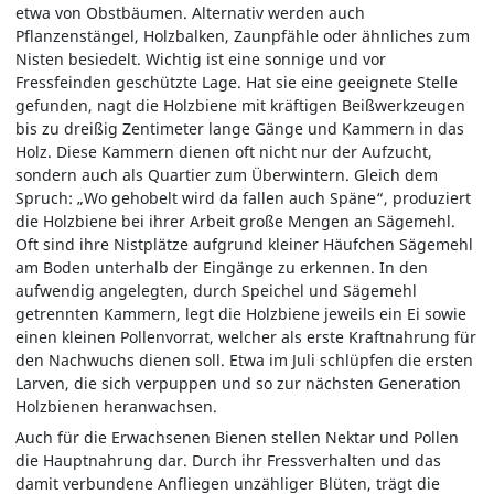
etwa von Obstbäumen. Alternativ werden auch
Pflanzenstängel, Holzbalken, Zaunpfähle oder ähnliches zum
Nisten besiedelt. Wichtig ist eine sonnige und vor
Fressfeinden geschützte Lage. Hat sie eine geeignete Stelle
gefunden, nagt die Holzbiene mit kräftigen Beißwerkzeugen
bis zu dreißig Zentimeter lange Gänge und Kammern in das
Holz. Diese Kammern dienen oft nicht nur der Aufzucht,
sondern auch als Quartier zum Überwintern. Gleich dem
Spruch: „Wo gehobelt wird da fallen auch Späne“, produziert
die Holzbiene bei ihrer Arbeit große Mengen an Sägemehl.
Oft sind ihre Nistplätze aufgrund kleiner Häufchen Sägemehl
am Boden unterhalb der Eingänge zu erkennen. In den
aufwendig angelegten, durch Speichel und Sägemehl
getrennten Kammern, legt die Holzbiene jeweils ein Ei sowie
einen kleinen Pollenvorrat, welcher als erste Kraftnahrung für
den Nachwuchs dienen soll. Etwa im Juli schlüpfen die ersten
Larven, die sich verpuppen und so zur nächsten Generation
Holzbienen heranwachsen.
Auch für die Erwachsenen Bienen stellen Nektar und Pollen
die Hauptnahrung dar. Durch ihr Fressverhalten und das
damit verbundene Anfliegen unzähliger Blüten, trägt die