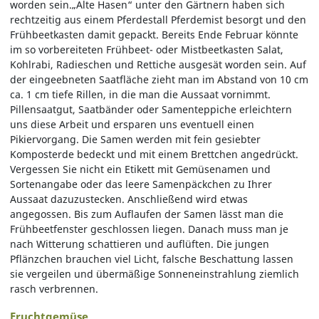
worden sein.„Alte Hasen“ unter den Gärtnern haben sich
rechtzeitig aus einem Pferdestall Pferdemist besorgt und den
Frühbeetkasten damit gepackt. Bereits Ende Februar könnte
im so vorbereiteten Frühbeet- oder Mistbeetkasten Salat,
Kohlrabi, Radieschen und Rettiche ausgesät worden sein. Auf
der eingeebneten Saatfläche zieht man im Abstand von 10 cm
ca. 1 cm tiefe Rillen, in die man die Aussaat vornimmt.
Pillensaatgut, Saatbänder oder Samenteppiche erleichtern
uns diese Arbeit und ersparen uns eventuell einen
Pikiervorgang. Die Samen werden mit fein gesiebter
Komposterde bedeckt und mit einem Brettchen angedrückt.
Vergessen Sie nicht ein Etikett mit Gemüsenamen und
Sortenangabe oder das leere Samenpäckchen zu Ihrer
Aussaat dazuzustecken. Anschließend wird etwas
angegossen. Bis zum Auflaufen der Samen lässt man die
Frühbeetfenster geschlossen liegen. Danach muss man je
nach Witterung schattieren und auflüften. Die jungen
Pflänzchen brauchen viel Licht, falsche Beschattung lassen
sie vergeilen und übermäßige Sonneneinstrahlung ziemlich
rasch verbrennen.
Fruchtgemüse