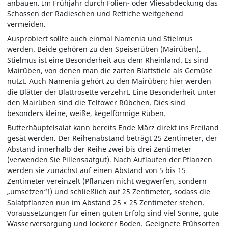
anbauen. Im Frühjahr durch Folien- oder Vliesabdeckung das
Schossen der Radieschen und Rettiche weitgehend
vermeiden.
Ausprobiert sollte auch einmal Namenia und Stielmus
werden. Beide gehören zu den Speiserüben (Mairüben).
Stielmus ist eine Besonderheit aus dem Rheinland. Es sind
Mairüben, von denen man die zarten Blattstiele als Gemüse
nutzt. Auch Namenia gehört zu den Mairüben; hier werden
die Blätter der Blattrosette verzehrt. Eine Besonderheit unter
den Mairüben sind die Teltower Rübchen. Dies sind
besonders kleine, weiße, kegelförmige Rüben.
Butterhäuptelsalat kann bereits Ende März direkt ins Freiland
gesät werden. Der Reihenabstand beträgt 25 Zentimeter, der
Abstand innerhalb der Reihe zwei bis drei Zentimeter
(verwenden Sie Pillensaatgut). Nach Auflaufen der Pflanzen
werden sie zunächst auf einen Abstand von 5 bis 15
Zentimeter vereinzelt (Pflanzen nicht wegwerfen, sondern
„umsetzen“!) und schließlich auf 25 Zentimeter, sodass die
Salatpflanzen nun im Abstand 25 × 25 Zentimeter stehen.
Voraussetzungen für einen guten Erfolg sind viel Sonne, gute
Wasserversorgung und lockerer Boden. Geeignete Frühsorten