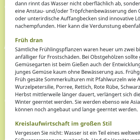
dann rinnt das Wasser nicht oberflächlich ab, sond
eine Anstau- und/oder Tröpfchenbewässerung den 
oder unterirdische Auffangbecken sind innovative 
nachempfunden. Hier kann die Verdunstung ebenfall
Früh dran
Sämtliche Frühlingspflanzen waren heuer um zwei bi
anfälliger für Frostschäden. Bei Obstgehölzen soll
Gemüsegarten ist beim Gießen auch der Entwicklun
junges Gemüse kaum ohne Bewässerung aus. Frühgem
Früh gesäte Sommerkulturen mit Pfahlwurzeln wie Ar
Wurzelpetersilie, Porree, Rettich, Rote Rübe, Schw
Herbst mittlerweile länger dauert, verlängert sich d
Winter geerntet werden. Sie werden ebenso wie Asia
können noch angebaut und lange geerntet werden.
Kreislaufwirtschaft im großen Stil
Vergessen Sie nicht: Wasser ist ein Teil eines weltw