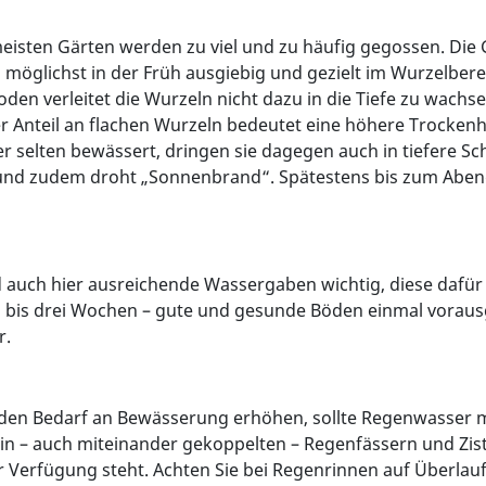
meisten Gärten werden zu viel und zu häufig gegossen. Die
n möglichst in der Früh ausgiebig und gezielt im Wurzelber
en verleitet die Wurzeln nicht dazu in die Tiefe zu wachse
her Anteil an flachen Wurzeln bedeutet eine höhere Trocken
selten bewässert, dringen sie dagegen auch in tiefere Sch
nd zudem droht „Sonnenbrand“. Spätestens bis zum Abend 
nd auch hier ausreichende Wassergaben wichtig, diese dafür a
i bis drei Wochen – gute und gesunde Böden einmal vorausg
r.
den Bedarf an Bewässerung erhöhen, sollte Regenwasser m
in – auch miteinander gekoppelten – Regenfässern und Zis
 Verfügung steht. Achten Sie bei Regenrinnen auf Überla