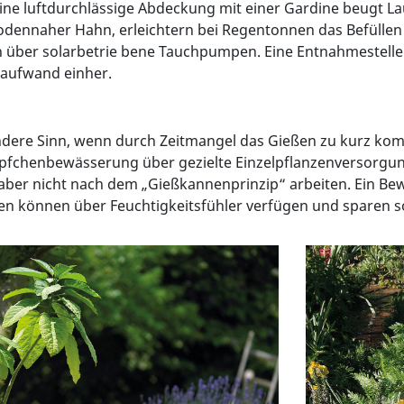
Eine luftdurchlässige Abdeckung mit einer Gardine beugt Lau
in bodennaher Hahn, erleichtern bei Regentonnen das Befüll
ber solarbetrie bene Tauchpumpen. Eine Entnahmestelle n
aufwand einher.
re Sinn, wenn durch Zeitmangel das Gießen zu kurz kommt.
öpfchenbewässerung über gezielte Einzelpflanzenversorgu
 aber nicht nach dem „Gießkannenprinzip“ arbeiten. Ein B
en können über Feuchtigkeitsfühler verfügen und sparen so