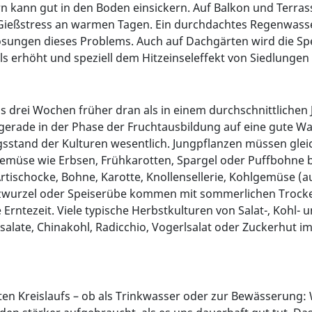
ern kann gut in den Boden einsickern. Auf Balkon und Terr
Gießstress an warmen Tagen. Ein durchdachtes Regenwass
Lösungen dieses Problems. Auch auf Dachgärten wird die 
s erhöht und speziell dem Hitzeinseleffekt von Siedlunge
s drei Wochen früher dran als in einem durchschnittlichen 
te gerade in der Phase der Fruchtausbildung auf eine gute
gsstand der Kulturen wesentlich. Jungpflanzen müssen gl
üse wie Erbsen, Frühkarotten, Spargel oder Puffbohne br
tischocke, Bohne, Karotte, Knollensellerie, Kohlgemüse (au
arzwurzel oder Speiserübe kommen mit sommerlichen Trocke
ie Erntezeit. Viele typische Herbstkulturen von Salat-, Koh
salate, Chinakohl, Radicchio, Vogerlsalat oder Zuckerhut 
eiten Kreislaufs – ob als Trinkwasser oder zur Bewässerung: 