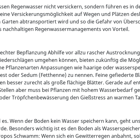
en Regenwasser nicht versickern, sondern führen es in den 
st eine Versickerungsmöglichkeit auf Wegen und Plätzen d
m Garten abtransportiert wird und so die Gefahr von Übe
es nachhaltigen Regenwassermanagements von Vorteil.
echter Bepflanzung Abhilfe vor allzu rascher Austrocknung
niederschlägen umgehen können, bieten zukünftig die Mögli
 Pflanzenarten Anpassungen wie haarige oder wasserspeich
iest oder Sedum (Fetthenne) zu nennen. Feine gefiederte Bl
 besser zurecht als große flächige Blätter. Gerade auf 
ellen aber muss bei Pflanzen mit hohem Wasserbedarf gea
 oder Tröpfchenbewässerung den Gießstress an warmen T
es. Wenn der Boden kein Wasser speichern kann, geht uns 
Erde. Besonders wichtig ist es den Boden als Wasserspeich
pos Schwamm: Wenn sich ein Gewitterregen anbahnt, soll