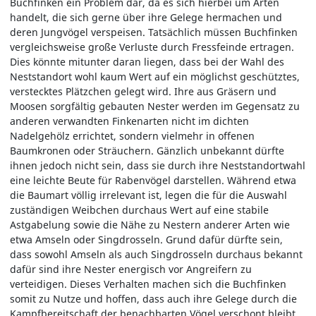
Buchfinken ein Problem dar, da es sich hierbei um Arten
handelt, die sich gerne über ihre Gelege hermachen und
deren Jungvögel verspeisen. Tatsächlich müssen Buchfinken
vergleichsweise große Verluste durch Fressfeinde ertragen.
Dies könnte mitunter daran liegen, dass bei der Wahl des
Neststandort wohl kaum Wert auf ein möglichst geschütztes,
verstecktes Plätzchen gelegt wird. Ihre aus Gräsern und
Moosen sorgfältig gebauten Nester werden im Gegensatz zu
anderen verwandten Finkenarten nicht im dichten
Nadelgehölz errichtet, sondern vielmehr in offenen
Baumkronen oder Sträuchern. Gänzlich unbekannt dürfte
ihnen jedoch nicht sein, dass sie durch ihre Neststandortwahl
eine leichte Beute für Rabenvögel darstellen. Während etwa
die Baumart völlig irrelevant ist, legen die für die Auswahl
zuständigen Weibchen durchaus Wert auf eine stabile
Astgabelung sowie die Nähe zu Nestern anderer Arten wie
etwa Amseln oder Singdrosseln. Grund dafür dürfte sein,
dass sowohl Amseln als auch Singdrosseln durchaus bekannt
dafür sind ihre Nester energisch vor Angreifern zu
verteidigen. Dieses Verhalten machen sich die Buchfinken
somit zu Nutze und hoffen, dass auch ihre Gelege durch die
Kampfbereitschaft der benachbarten Vögel verschont bleibt.