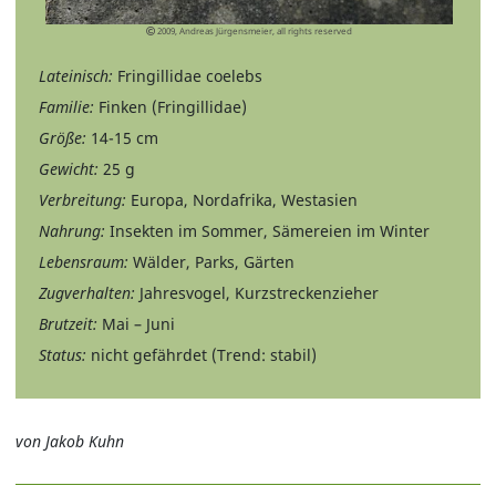
2009, Andreas Jürgensmeier, all rights reserved
Lateinisch:
Fringillidae coelebs
Familie:
Finken (Fringillidae)
Größe:
14-15 cm
Gewicht:
25 g
Verbreitung:
Europa, Nordafrika, Westasien
Nahrung:
Insekten im Sommer, Sämereien im Winter
Lebensraum:
Wälder, Parks, Gärten
Zugverhalten:
Jahresvogel, Kurzstreckenzieher
Brutzeit:
Mai – Juni
Status:
nicht gefährdet (Trend: stabil)
von Jakob Kuhn