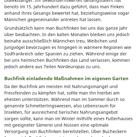
Dialektsänger. Ihr bewundernswertes Gesangstalent hat
bereits im 15. Jahrhundert dazu geführt, dass man Finken
anhand ihres Gesangs bewertet hat, beziehungsweise sogar
Männchen gegeneinander antreten hat lassen.
Grundsätzlich kann man Buchfinken bei uns das ganze Jahr
über beobachten. In den kalten Monaten bleiben uns jedoch
beinahe ausschließlich Männchen treu. Weibchen und
Jungvögel bevorzugen es hingegen in wärmere Regionen wie
Südfrankreich oder Spanien zu ziehen. Während einige der
bei uns heimischen Buchfinken das Land verlassen, kommen
jedoch andere aus Teilen Nordeuropas zu uns.
Buchfink einladende Maßnahmen im eigenen Garten
Da der Buchfink am meisten mit Nahrungsmangel und
Fressfeinden zu kämpfen hat, sollte man ihn hierbei am
ehesten unterstützen. Während man im Sommer durch so
genannte Schmetterlingswiesen, also Lebensraum für
Insekten, für ausreichend tierisches Nahrungsangebot
sorgen sollte, kann man im Winter mithilfe eines Futterhauses
mit geeigneter Sämerei und Nüssen eine optimale
Versorgung von Buchfinken bereitstellen. Über Bucheckern