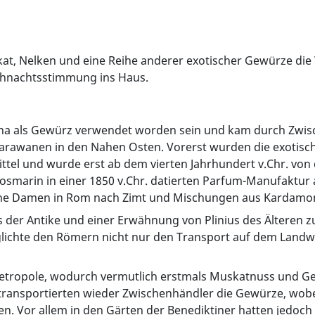
, Nelken und eine Reihe anderer exotischer Gewürze die W
ihnachtsstimmung ins Haus.
China als Gewürz verwendet worden sein und kam durch Zwis
 Karawanen in den Nahen Osten. Vorerst wurden die exoti
mittel und wurde erst ab dem vierten Jahrhundert v.Chr. 
marin in einer 1850 v.Chr. datierten Parfum-Manufaktur au
reiche Damen in Rom nach Zimt und Mischungen aus Kardamo
der Antike und einer Erwähnung von Plinius des Älteren z
ichte den Römern nicht nur den Transport auf dem Landwe
metropole, wodurch vermutlich erstmals Muskatnuss und G
nsportierten wieder Zwischenhändler die Gewürze, wobei
ren. Vor allem in den Gärten der Benediktiner hatten jedoc