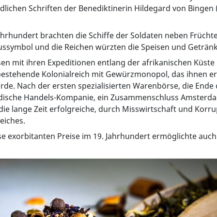
dlichen Schriften der Benediktinerin Hildegard von Bingen
hrhundert brachten die Schiffe der Soldaten neben Frücht
symbol und die Reichen würzten die Speisen und Geträn
en mit ihren Expeditionen entlang der afrikanischen Küst
estehende Kolonialreich mit Gewürzmonopol, das ihnen er
rde. Nach der ersten spezialisierten Warenbörse, die Ende
tindische Handels-Kompanie, ein Zusammenschluss Amsterda
e die lange Zeit erfolgreiche, durch Misswirtschaft und K
eiches.
e exorbitanten Preise im 19. Jahrhundert ermöglichte au