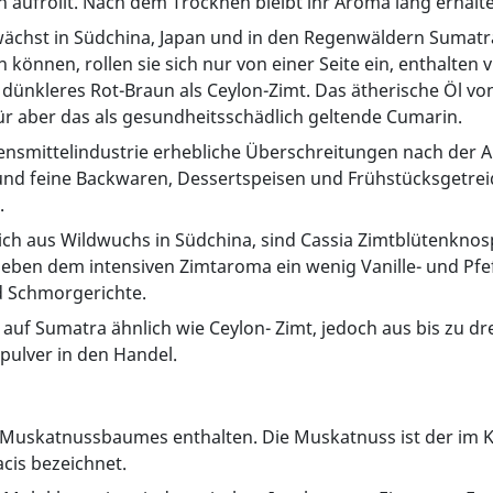
n aufrollt. Nach dem Trocknen bleibt ihr Aroma lang erhalt
wächst in Südchina, Japan und in den Regenwäldern Sumatras
önnen, rollen sie sich nur von einer Seite ein, enthalten v
nkleres Rot-Braun als Ceylon-Zimt. Das ätherische Öl von 
ür aber das als gesundheitsschädlich geltende Cumarin.
bensmittelindustrie erhebliche Überschreitungen nach der 
und feine Backwaren, Dessertspeisen und Frühstücksgetreide
.
ßlich aus Wildwuchs in Südchina, sind Cassia Zimtblütenkno
ben dem intensiven Zimtaroma ein wenig Vanille- und Pfef
d Schmorgerichte.
m auf Sumatra ähnlich wie Ceylon- Zimt, jedoch aus bis zu 
pulver in den Handel.
Muskatnussbaumes enthalten. Die Muskatnuss ist der im Ke
cis bezeichnet.