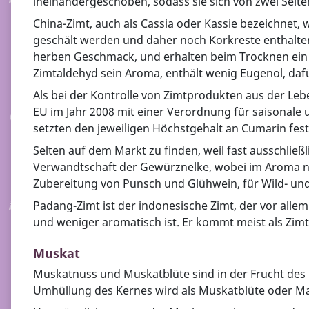
ineinandergeschoben, sodass sie sich von zwei Seite
China-Zimt, auch als Cassia oder Kassie bezeichnet, 
geschält werden und daher noch Korkreste enthalten k
herben Geschmack, und erhalten beim Trocknen ein dü
Zimtaldehyd sein Aroma, enthält wenig Eugenol, daf
Als bei der Kontrolle von Zimtprodukten aus der Le
EU im Jahr 2008 mit einer Verordnung für saisonale 
setzten den jeweiligen Höchstgehalt an Cumarin fest
Selten auf dem Markt zu finden, weil fast ausschlie
Verwandtschaft der Gewürznelke, wobei im Aroma ne
Zubereitung von Punsch und Glühwein, für Wild- un
Padang-Zimt ist der indonesische Zimt, der vor alle
und weniger aromatisch ist. Er kommt meist als Zimt
Muskat
Muskatnuss und Muskatblüte sind in der Frucht des 
Umhüllung des Kernes wird als Muskatblüte oder Ma