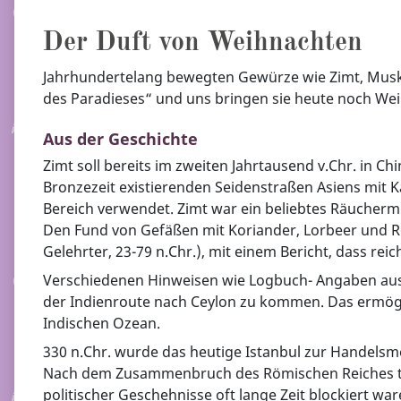
Der Duft von Weihnachten
Jahrhundertelang bewegten Gewürze wie Zimt, Muskat
des Paradieses“ und uns bringen sie heute noch We
Aus der Geschichte
Zimt soll bereits im zweiten Jahrtausend v.Chr. in 
Bronzezeit existierenden Seidenstraßen Asiens mit
Bereich verwendet. Zimt war ein beliebtes Räucher
Den Fund von Gefäßen mit Koriander, Lorbeer und Ros
Gelehrter, 23-79 n.Chr.), mit einem Bericht, dass 
Verschiedenen Hinweisen wie Logbuch- Angaben aus 
der Indienroute nach Ceylon zu kommen. Das ermögl
Indischen Ozean.
330 n.Chr. wurde das heutige Istanbul zur Handels
Nach dem Zusammenbruch des Römischen Reiches tra
politischer Geschehnisse oft lange Zeit blockiert wa