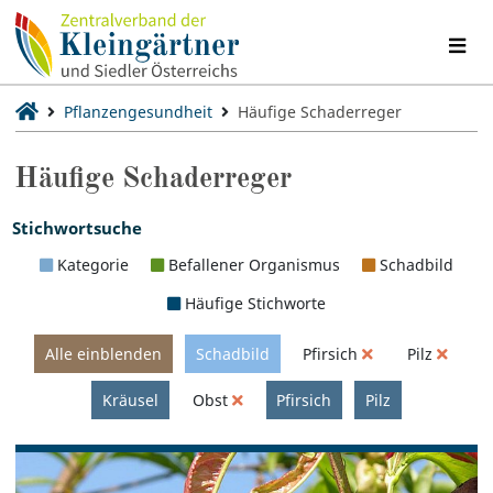
Pflanzengesundheit
Häufige Schaderreger
Häufige Schaderreger
Stichwortsuche
Kategorie
Befallener Organismus
Schadbild
Häufige Stichworte
Alle einblenden
Schadbild
Pfirsich
Pilz
Kräusel
Obst
Pfirsich
Pilz