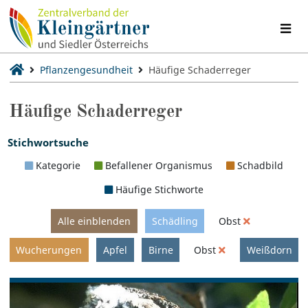
Pflanzengesundheit
Häufige Schaderreger
Häufige Schaderreger
Stichwortsuche
Kategorie
Befallener Organismus
Schadbild
Häufige Stichworte
Alle einblenden
Schädling
Obst
Wucherungen
Apfel
Birne
Obst
Weißdorn