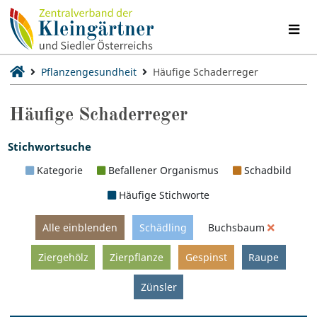
Pflanzengesundheit
Häufige Schaderreger
Häufige Schaderreger
Stichwortsuche
Kategorie
Befallener Organismus
Schadbild
Häufige Stichworte
Alle einblenden
Schädling
Buchsbaum
Ziergehölz
Zierpflanze
Gespinst
Raupe
Zünsler