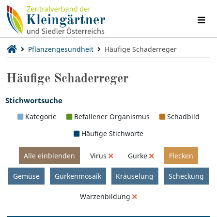
Pflanzengesundheit
Häufige Schaderreger
Häufige Schaderreger
Stichwortsuche
Kategorie
Befallener Organismus
Schadbild
Häufige Stichworte
Alle einblenden
Virus
Gurke
Flecken
Gemüse
Gurkenmosaik
Kräuselung
Scheckung
Warzenbildung