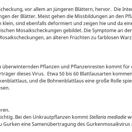
checkung, vor allem an jüngeren Blättern, hervor. Die Inte
gen der Blätter. Meist gehen die Missbildungen an den Pf
 klein, sind ebenfalls deformiert und zeigen hie und da ei
ypischen Mosaikscheckungen gebildet. Die Symptome an den
 Mosaikscheckungen, an älteren Früchten zu farblosen War
en überwinternden Pflanzen und Pflanzenresten kommt für
träger dieses Virus. Etwa 50 bis 60 Blattlausarten kommen 
rkenblattlaus, und die Bohnenblattlaus eine große Rolle spie
sen.
eren.
wichtig. Bei den Unkrautpflanzen kommt
Stellaria mediadie
wo
z zu Gurken eine Samenübertragung des Gurkenmosaikviru