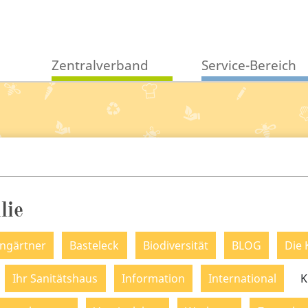
Zentralverband
Service-Bereich
lie
ingärtner
Basteleck
Biodiversität
BLOG
Die 
Ihr Sanitätshaus
Information
International
K