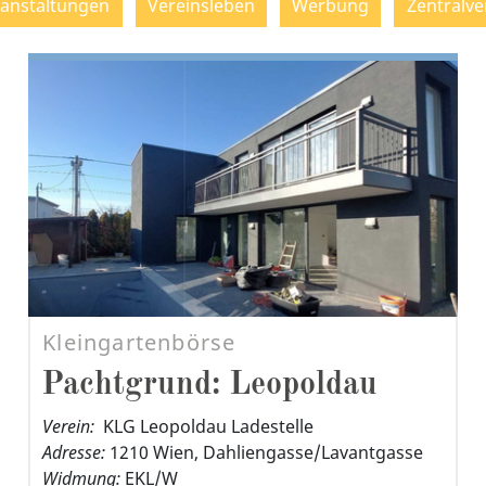
ranstaltungen
Vereinsleben
Werbung
Zentralve
Kleingartenbörse
Pachtgrund: Leopoldau
Verein:
KLG Leopoldau Ladestelle
Adresse:
1210 Wien, Dahliengasse/Lavantgasse
Widmung:
EKL/W