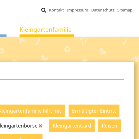
Kontakt
Impressum
Datenschutz
Sitemap
Kleingartenfamilie
Kleingartenfamilie hilft mit
Ermäßigter Eintritt
leingartenbörse
KleingartenCard
Reisen