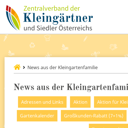
News aus der Kleingartenfamilie
News aus der Kleingartenfami
Adressen und Links
Aktion
Aktion für Kle
Gartenkalender
Großkunden-Rabatt (7+1%)