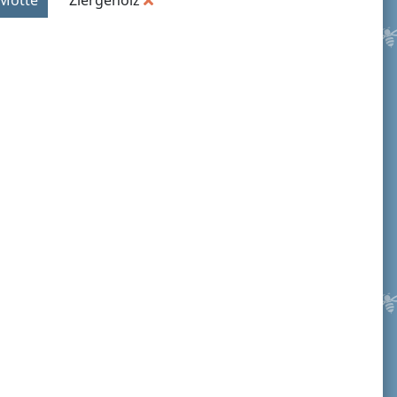
Motte
Ziergehölz