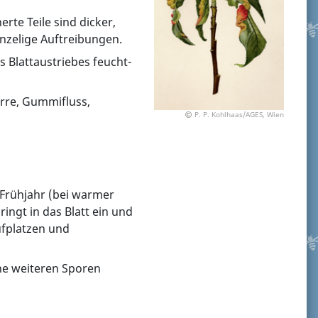
rte Teile sind dicker,
runzelige Auftreibungen.
s Blattaustriebes feucht-
rre, Gummifluss,
P. P. Kohlhaas/AGES, Wien
Frühjahr (bei warmer
ingt in das Blatt ein und
ufplatzen und
ine weiteren Sporen